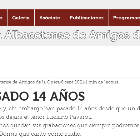
o
Galeria
Asóciate
Publicaciones
Programac
n Albacetense de Amigos d
tense de Amigos de la Ópera
6 sept 2021
1 min de lectura
SADO 14 AÑOS
r y, sin embargo han pasado 14 años desde que un 
s dejara el tenor Luciano Pavaroti, 
os quedan sus grabaciones que siempre podremos d
orma que cantó como nadie.. 