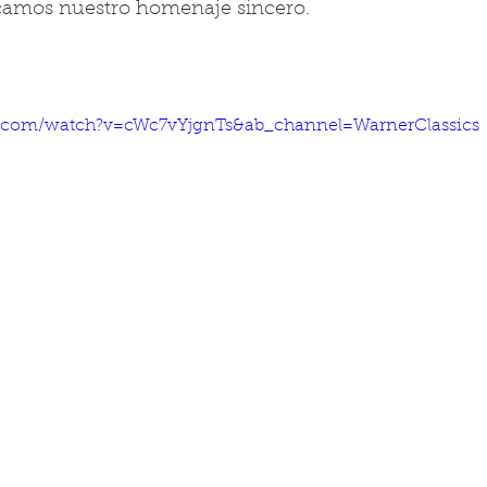
camos nuestro homenaje sincero.
e.com/watch?v=cWc7vYjgnTs&ab_channel=WarnerClassics