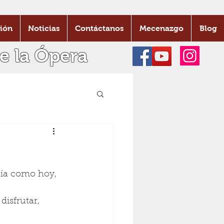
ión
Noticias
Contáctanos
Mecenazgo
Blog
e la Ópera
día como hoy, 
isfrutar, 