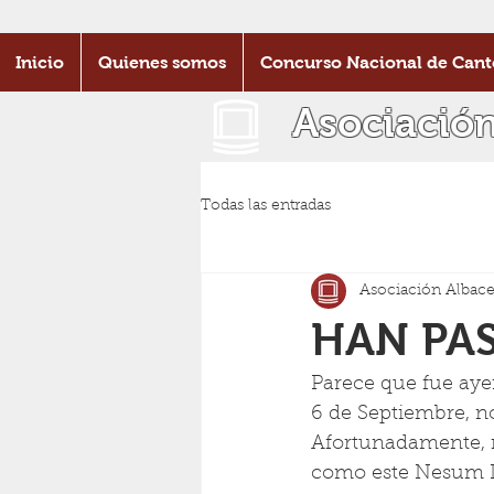
Inicio
Quienes somos
Concurso Nacional de Cant
Asociació
Todas las entradas
Asociación Albace
HAN PA
Parece que fue aye
6 de Septiembre, no
Afortunadamente, n
como este Nesum D