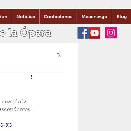
ión
Noticias
Contáctanos
Mecenazgo
Blog
e la Ópera
 cuando la 
ascendentes. 
eG-KG