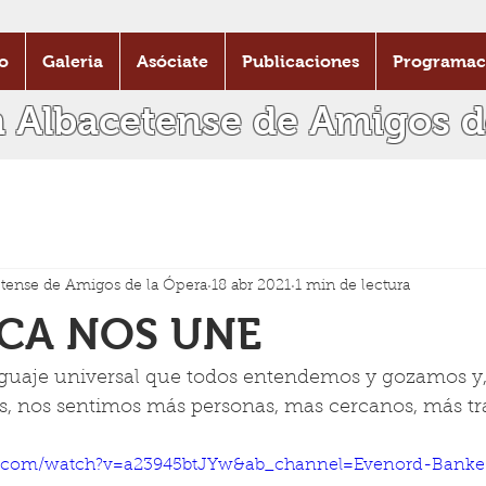
o
Galeria
Asóciate
Publicaciones
Programac
n Albacetense de Amigos d
tense de Amigos de la Ópera
18 abr 2021
1 min de lectura
ICA NOS UNE
nguaje universal que todos entendemos y gozamos y,
 nos sentimos más personas, mas cercanos, más tr
e.com/watch?v=a23945btJYw&ab_channel=Evenord-Bank