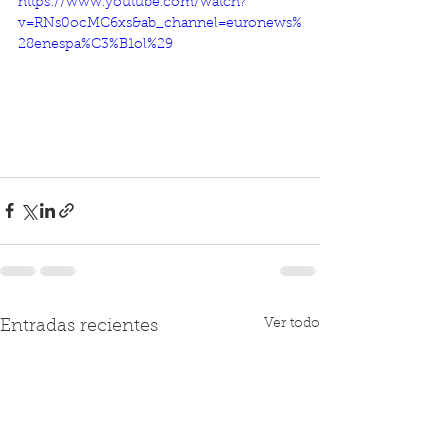
https://www.youtube.com/watch?
v=RNs0ocMC6xs&ab_channel=euronews%
28enespa%C3%B1ol%29
Ver todo
Entradas recientes