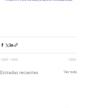
v=QzYmvFinNs0&ab_channel=cristianfcao
Ver todo
Entradas recientes