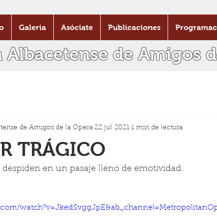
o
Galeria
Asóciate
Publicaciones
Programac
n Albacetense de Amigos d
tense de Amigos de la Ópera
22 jul 2021
1 min de lectura
R TRÁGICO
e despiden en un pasaje lleno de emotividad. 
e.com/watch?v=JkedSvggJpE&ab_channel=MetropolitanO