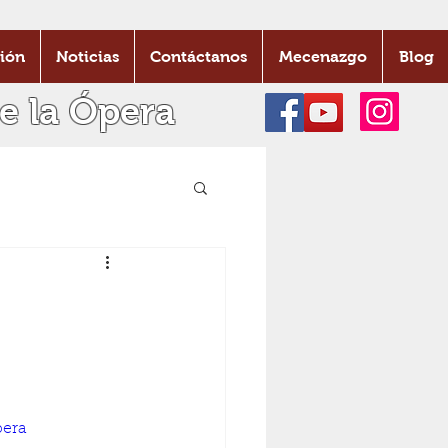
ión
Noticias
Contáctanos
Mecenazgo
Blog
e la Ópera
pera