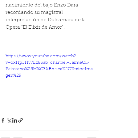
nacimiento del bajo Enzo Dara 
recordando su magistral 
interpretación de Dulcamara de la 
Ópera "El Elixir de Amor".
https://www.youtube.com/watch?
v=oxHpJHv7Ez8&ab_channel=JaimeCL-
Paisssano%28M%C3%BAsica%2CTextoeIma
gen%29