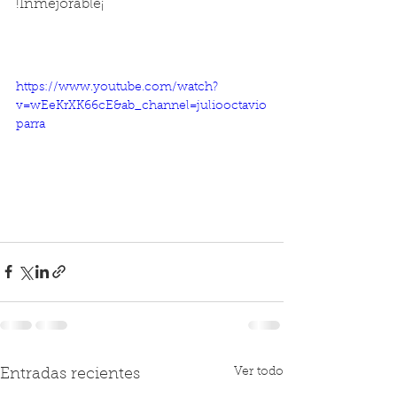
!Inmejorable¡
https://www.youtube.com/watch?
v=wEeKrXK66cE&ab_channel=juliooctavio
parra
Ver todo
Entradas recientes