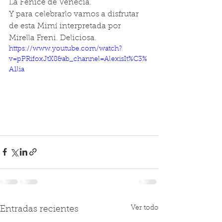
La Fenice de Venecia.
Y para celebrarlo vamos a disfrutar 
de esta Mimí interpretada por  
Mirella Freni. Deliciosa.
https://www.youtube.com/watch?
v=pPRifoxJtX8&ab_channel=AlexisIt%C3%
A1lia
Ver todo
Entradas recientes