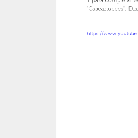
Y para completar es
"Cascanueces". !Disf
https://www.youtub