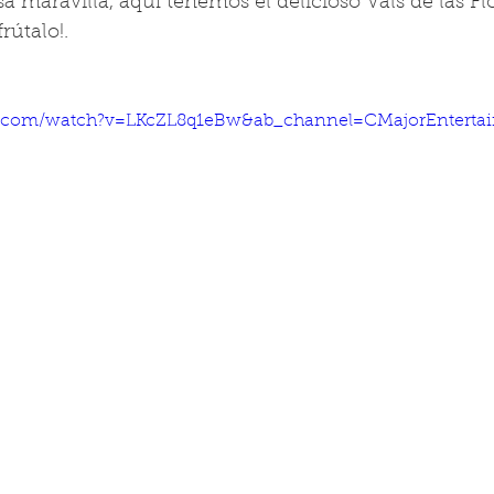
a maravilla, aquí tenemos el delicioso Vals de las Fl
rútalo!.
e.com/watch?v=LKcZL8q1eBw&ab_channel=CMajorEnterta