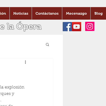
ión
Noticias
Contáctanos
Mecenazgo
Blog
e la Ópera
la explosión 
rques y 
. 