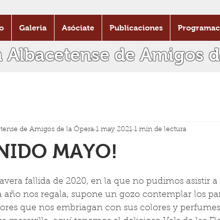
o
Galeria
Asóciate
Publicaciones
Programac
n Albacetense de Amigos d
tense de Amigos de la Ópera
1 may 2021
1 min de lectura
ENIDO MAYO!
vera fallida de 2020, en la que no pudimos asistir a 
a año nos regala, supone un gozo contemplar los pa
flores que nos embriagan con sus colores y perfumes