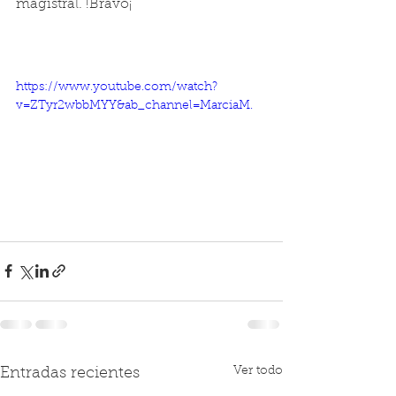
magistral. !Bravo¡
https://www.youtube.com/watch?
v=ZTyr2wbbMYY&ab_channel=MarciaM.
Ver todo
Entradas recientes