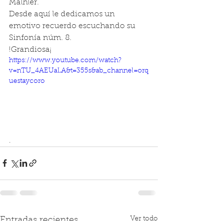
Malhler. 
Desde aquí le dedicamos un 
emotivo recuerdo escuchando su 
Sinfonía núm. 8. 
!Grandiosa¡
https://www.youtube.com/watch?
v=nTU_4AEUaLA&t=355s&ab_channel=orq
uestaycoro
. 
Ver todo
Entradas recientes