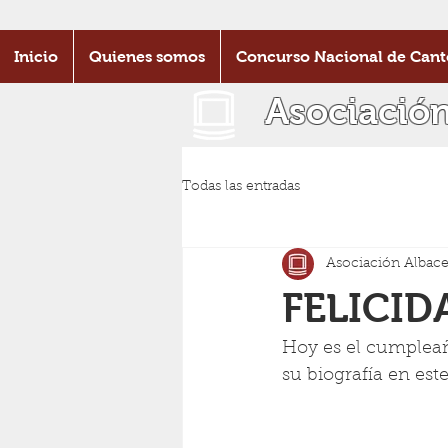
Inicio
Quienes somos
Concurso Nacional de Cant
Asociació
Todas las entradas
Asociación Albace
FELICID
Hoy es el cumpleañ
su biografía en este