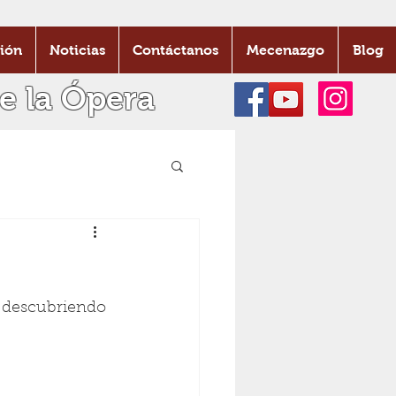
ión
Noticias
Contáctanos
Mecenazgo
Blog
e la Ópera
 descubriendo 