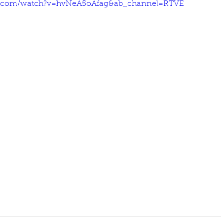
e.com/watch?v=hvNeA5oAfag&ab_channel=RTVE