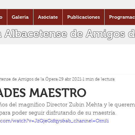
o
Galeria
Asóciate
Publicaciones
Programac
n Albacetense de Amigos d
tense de Amigos de la Ópera
29 abr 2021
1 min de lectura
DADES MAESTRO
os del magnífico Director Zubin Mehta y le querem
ra poder seguir disfrutando de su maestría.
.com/watch?v=JzQjeGsfqys&ab_channel=Ornili