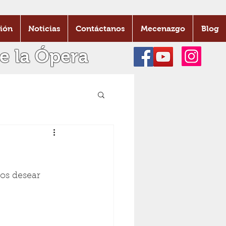
ión
Noticias
Contáctanos
Mecenazgo
Blog
e la Ópera
os desear 