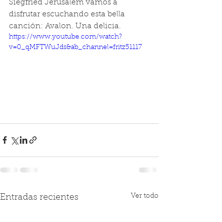
Siegfried Jerusalém vamos a 
disfrutar escuchando esta bella 
canción: Avalon. Una delicia.
https://www.youtube.com/watch?
v=0_qMFTWuJds&ab_channel=fritz51117
Ver todo
Entradas recientes