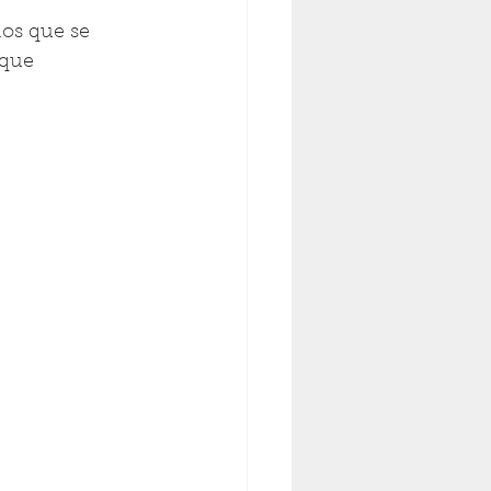
los que se 
 que 