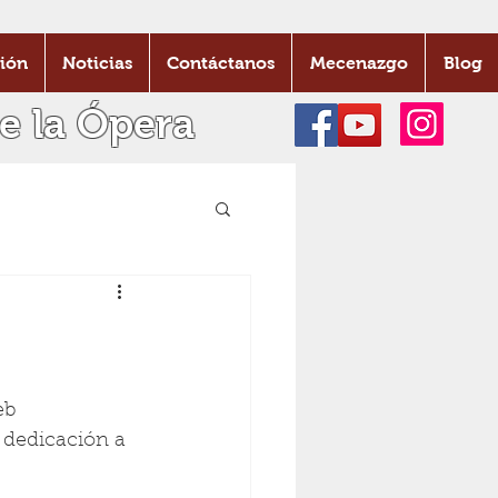
ión
Noticias
Contáctanos
Mecenazgo
Blog
e la Ópera
eb 
 dedicación a 