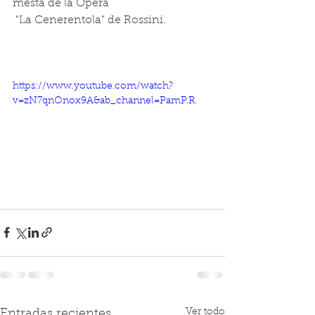
mesta de la Ópera 
 "La Cenerentola" de Rossini.
https://www.youtube.com/watch?
v=zN7qnOnox9A&ab_channel=PamP.R.
Ver todo
Entradas recientes